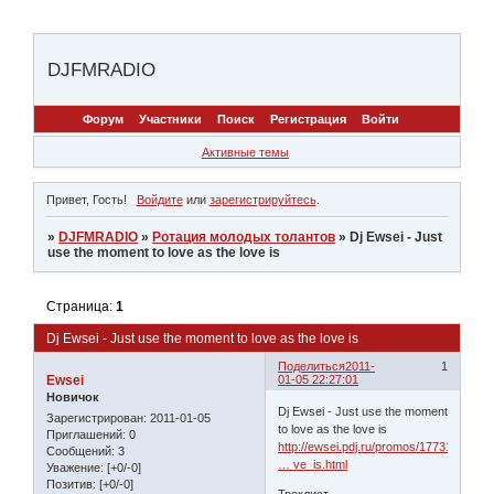
DJFMRADIO
Форум
Участники
Поиск
Регистрация
Войти
Активные темы
Привет, Гость!
Войдите
или
зарегистрируйтесь
.
»
DJFMRADIO
»
Ротация молодых толантов
»
Dj Ewsei - Just
use the moment to love as the love is
Страница:
1
Dj Ewsei - Just use the moment to love as the love is
Поделиться
2011-
1
Ewsei
01-05 22:27:01
Новичок
Dj Ewsei - Just use the moment
Зарегистрирован
: 2011-01-05
to love as the love is
Приглашений:
0
http://ewsei.pdj.ru/promos/1773133/Dj_
Сообщений:
3
… ve_is.html
Уважение:
[+0/-0]
Позитив:
[+0/-0]