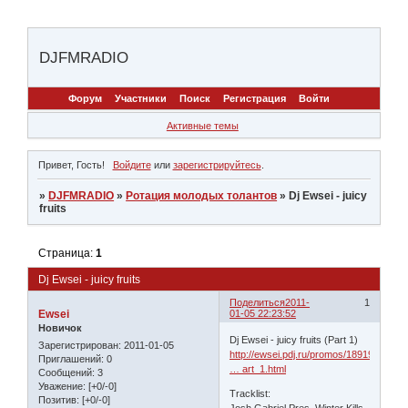
DJFMRADIO
Форум
Участники
Поиск
Регистрация
Войти
Активные темы
Привет, Гость!
Войдите
или
зарегистрируйтесь
.
»
DJFMRADIO
»
Ротация молодых толантов
»
Dj Ewsei - juicy
fruits
Страница:
1
Dj Ewsei - juicy fruits
Поделиться
2011-
1
Ewsei
01-05 22:23:52
Новичок
Dj Ewsei - juicy fruits (Part 1)
Зарегистрирован
: 2011-01-05
http://ewsei.pdj.ru/promos/1891945/Dj_
Приглашений:
0
… art_1.html
Сообщений:
3
Уважение:
[+0/-0]
Tracklist:
Позитив:
[+0/-0]