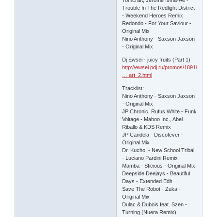
Tomcraft, Jerome Isma-Ae -
Trouble In The Redlight District
- Weekend Heroes Remix
Redondo - For Your Saviour -
Original Mix
Nino Anthony - Saxson Jaxson
- Original Mix
Dj Ewsei - juicy fruits (Part 1)
http://ewsei.pdj.ru/promos/1891951/Dj_
… art_2.html
Tracklist:
Nino Anthony - Saxson Jaxson
- Original Mix
JP Chronic, Rufus White - Funk
Voltage - Maboo Inc., Abel
Riballo & KDS Remix
JP Candela - Discofever -
Original Mix
Dr. Kucho! - New School Tribal
- Luciano Pardini Remix
Mamba - Sticious - Original Mix
Deepside Deejays - Beautiful
Days - Extended Edit
Save The Robot - Zuka -
Original Mix
Dulac & Dubois feat. Szen -
Turning (Nuera Remix)