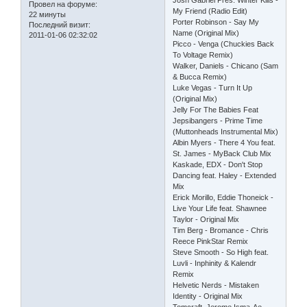
Josh Gabriel Pres. Winter Kills -
Провел на форуме:
My Friend (Radio Edit)
22 минуты
Porter Robinson - Say My
Последний визит:
Name (Original Mix)
2011-01-06 02:32:02
Picco - Venga (Chuckies Back
To Voltage Remix)
Walker, Daniels - Chicano (Sam
& Bucca Remix)
Luke Vegas - Turn It Up
(Original Mix)
Jelly For The Babies Feat
Jepsibangers - Prime Time
(Muttonheads Instrumental Mix)
Albin Myers - There 4 You feat.
St. James - MyBack Club Mix
Kaskade, EDX - Don't Stop
Dancing feat. Haley - Extended
Mix
Erick Morillo, Eddie Thoneick -
Live Your Life feat. Shawnee
Taylor - Original Mix
Tim Berg - Bromance - Chris
Reece PinkStar Remix
Steve Smooth - So High feat.
Luvli - Inphinity & Kalendr
Remix
Helvetic Nerds - Mistaken
Identity - Original Mix