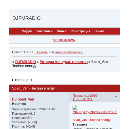
DJFMRADIO
Форум
Участники
Поиск
Регистрация
Войти
Активные темы
Привет, Гость!
Войдите
или
зарегистрируйтесь
.
»
DJFMRADIO
»
Ротация молодых толантов
»
Soad_Van -
Techno energy
Страница:
1
Soad_Van - Techno energy
Поделиться
2010-
1
DJ Soad_Van
11-16 10:09:09
Новичок
Зарегистрирован
: 2010-11-16
Приглашений:
0
Сообщений:
1
Soad_Van - Techno energy
Уважение:
[+0/-0]
Треклист
Позитив:
[+0/-0]