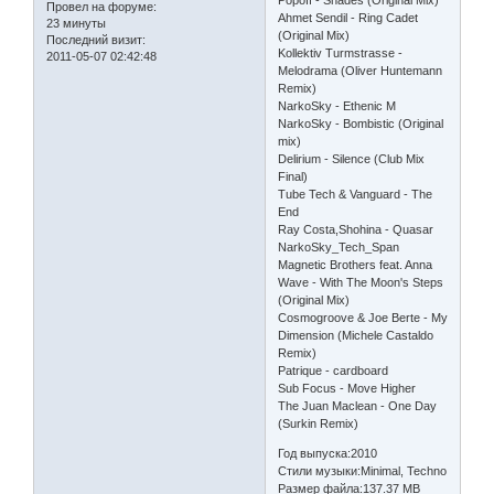
Popoff - Shades (Original Mix)
Провел на форуме:
Ahmet Sendil - Ring Cadet
23 минуты
(Original Mix)
Последний визит:
Kollektiv Turmstrasse -
2011-05-07 02:42:48
Melodrama (Oliver Huntemann
Remix)
NarkoSky - Ethenic M
NarkoSky - Bombistic (Original
mix)
Delirium - Silence (Club Mix
Final)
Tube Tech & Vanguard - The
End
Ray Costa,Shohina - Quasar
NarkoSky_Tech_Span
Magnetic Brothers feat. Anna
Wave - With The Moon's Steps
(Original Mix)
Cosmogroove & Joe Berte - My
Dimension (Michele Castaldo
Remix)
Patrique - cardboard
Sub Focus - Move Higher
The Juan Maclean - One Day
(Surkin Remix)
Год выпуска:2010
Стили музыки:Minimal, Techno
Размер файла:137.37 MB