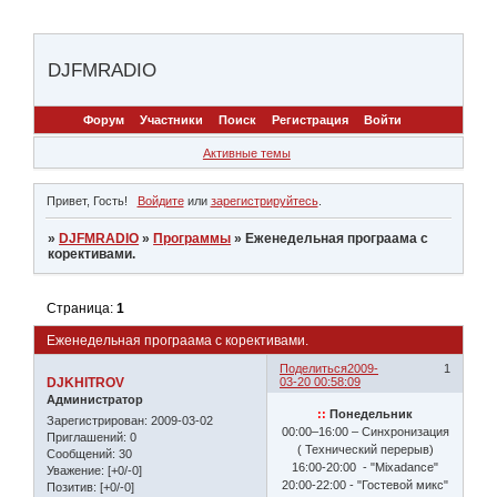
DJFMRADIO
Форум
Участники
Поиск
Регистрация
Войти
Активные темы
Привет, Гость!
Войдите
или
зарегистрируйтесь
.
»
DJFMRADIO
»
Программы
»
Еженедельная програама с
корективами.
Страница:
1
Еженедельная програама с корективами.
Поделиться
2009-
1
DJKHITROV
03-20 00:58:09
Администратор
::
Понедельник
Зарегистрирован
: 2009-03-02
00:00–16:00 – Синхронизация
Приглашений:
0
( Технический перерыв)
Сообщений:
30
16:00-20:00 - "Mixadance"
Уважение:
[+0/-0]
20:00-22:00 - "Гостевой микс"
Позитив:
[+0/-0]